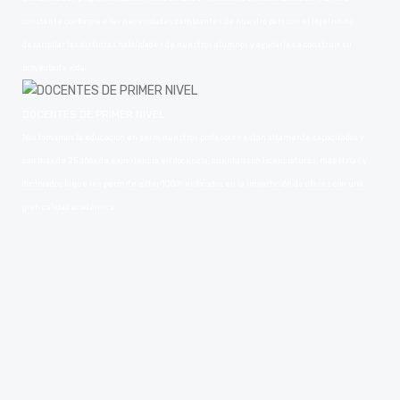
constante conforme a las necesidades cambiantes de nuestro país con el objetivo de
desarrollar las distintas habilidades de nuestros alumnos y ayudarles a construir su
proyecto de vida.
DOCENTES DE PRIMER NIVEL
Nos tomamos la educación en serio, nuestros profesores están altamente capacitados y
con más de 25 años de experiencia en docencia; cuentan con licenciaturas, maestrías y
doctorados lo que les permite estar 100% enfocados en la impartición de clases con una
gran calidad académica.