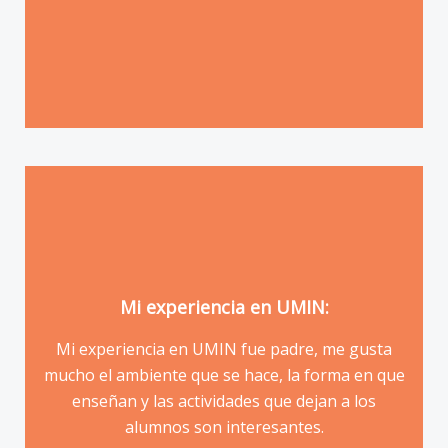
Mi experiencia en UMIN:
Mi experiencia en UMIN fue padre, me gusta
mucho el ambiente que se hace, la forma en que
Elizabeth García Lomelí
enseñan y las actividades que dejan a los
alumnos son interesantes.
17 Años | 6to Semestre