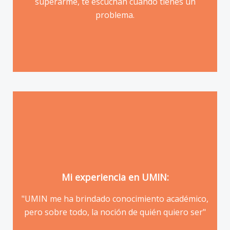
superarme, te escuchan cuando tienes un
17 años | 6to Semestre
problema.
Mi experiencia en UMIN:
"UMIN me ha brindado conocimiento académico,
Vivien Chaparro Erazo
pero sobre todo, la noción de quién quiero ser"
18 Años | 6to Semestre