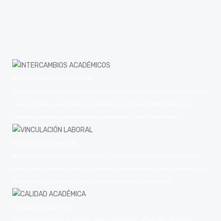
INTERCAMBIOS ACADÉMICOS
Tomar clases en otro país y vivir la experiencia de conocer otras culturas durante el verano
suena increíble, en eso estamos de acuerdo, es por eso que en UMIN contamos con
excelentes programas de intercambios académicos a Europa y Norte América.
VINCULACIÓN LABORAL
Nuestros alumnos tienen acceso a más de 77 vinculaciones tanto en el sector público
como el privado; empresas líderes y organismos gubernamentales que los preparan de la
mejor manera y les abren las puertas para insertarse en el campo laboral.
CALIDAD ACADÉMICA
Contamos con programas académicos sólidos e innovadores, actualizados de manera